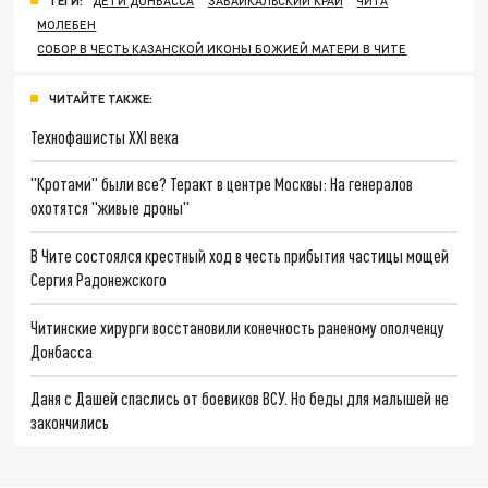
ТЕГИ:
ДЕТИ ДОНБАССА
ЗАБАЙКАЛЬСКИЙ КРАЙ
ЧИТА
МОЛЕБЕН
СОБОР В ЧЕСТЬ КАЗАНСКОЙ ИКОНЫ БОЖИЕЙ МАТЕРИ В ЧИТЕ
ЧИТАЙТЕ ТАКЖЕ:
Технофашисты XXI века
"Кротами" были все? Теракт в центре Москвы: На генералов
охотятся "живые дроны"
В Чите состоялся крестный ход в честь прибытия частицы мощей
Сергия Радонежского
Читинские хирурги восстановили конечность раненому ополченцу
Донбасса
Даня с Дашей спаслись от боевиков ВСУ. Но беды для малышей не
закончились