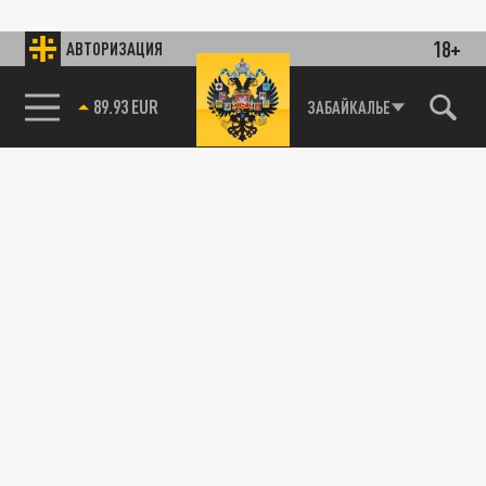
18+
АВТОРИЗАЦИЯ
89.93 EUR
ЗАБАЙКАЛЬЕ