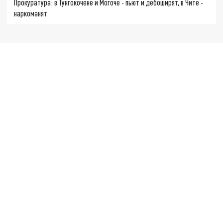
Прокуратура: в Тунгокочене и Могоче - пьют и дебоширят, в Чите -
наркоманят