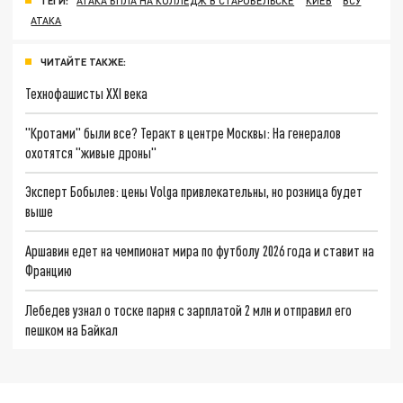
ТЕГИ:
АТАКА БПЛА НА КОЛЛЕДЖ В СТАРОБЕЛЬСКЕ
КИЕВ
ВСУ
АТАКА
ЧИТАЙТЕ ТАКЖЕ:
Технофашисты XXI века
"Кротами" были все? Теракт в центре Москвы: На генералов
охотятся "живые дроны"
Эксперт Бобылев: цены Volga привлекательны, но розница будет
выше
Аршавин едет на чемпионат мира по футболу 2026 года и ставит на
Францию
Лебедев узнал о тоске парня с зарплатой 2 млн и отправил его
пешком на Байкал