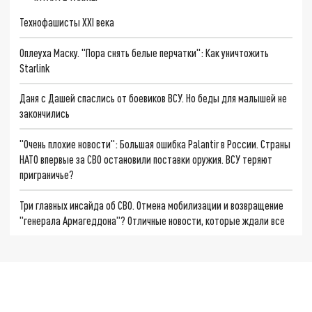
Технофашисты XXI века
Оплеуха Маску. "Пора снять белые перчатки": Как уничтожить
Starlink
Даня с Дашей спаслись от боевиков ВСУ. Но беды для малышей не
закончились
"Очень плохие новости": Большая ошибка Palantir в России. Страны
НАТО впервые за СВО остановили поставки оружия. ВСУ теряют
приграничье?
Три главных инсайда об СВО. Отмена мобилизации и возвращение
"генерала Армагеддона"? Отличные новости, которые ждали все