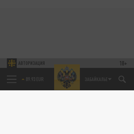
18+
АВТОРИЗАЦИЯ
89.93 EUR
ЗАБАЙКАЛЬЕ