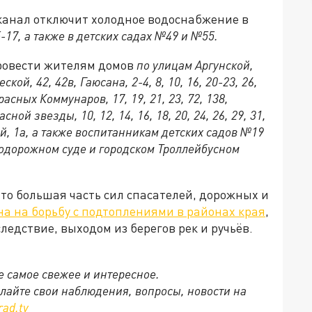
анал отключит холодное водоснабжение в
5-17, а также в детских садах №49 и №55.
провести жителям домов
по улицам Аргунской,
кой, 42, 42в, Гаюсана, 2-4, 8, 10, 16, 20-23, 26,
 Красных Коммунаров, 17, 19, 21, 23, 72, 138,
ой звезды, 10, 12, 14, 16, 18, 20, 24, 26, 29, 31,
ской, 1а, а также воспитанникам детских садов №19
одорожном суде и городском Троллейбусном
то большая часть сил спасателей, дорожных и
а на борьбу с подтоплениями в районах края
,
ледствие, выходом из берегов рек и ручьёв.
се самое свежее и интересное.
ылайте свои наблюдения, вопросы, новости на
rad.tv