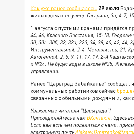
Как уже ранее сообщалось,
29 июля
Водок
жилых домах
по улице Гагарина, 3а, 4-7, 1
1 августа с пустыми кранами придётся 
44, 46, Красного Восстания, 15-18, Геодезичес
30, 30а, 30б, 32, 32а, 32б, 34, 38, 40, 42, 44,
Инструментальной, 2-4, Металлистов, 21, Красн
Автогенной, 2, 5, 9, 11, 17, 19, 2-й Каштак
и №24. Не будет воды в школе №25, Железн
управлении.
Ранее "Царьград Забайкалье" сообщал, ч
коммунальных работников сейчас
брошен
связанных с обильными дождями и, как с
Уважаемые читатели "Царьграда"!
Присоединяйтесь к нам
ВКонтакте
. Здесь в
Если вам есть чем поделиться с нами, прис
электронную почту
Aleksey.Dmitrenko@tsarg