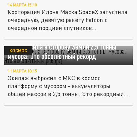
14 МАРТА 15:10
Корпорация Илона Маска SpaceX запустила
очередную, девятую ракету Falcon с
очередной порцией спутников...
МКС бросила в сторону Земли 2,5 тонны
КОСМОС
мусора: Это абсолютный рекорд
11 МАРТА 18:15
Экипаж выбросил с МКС в космос
платформу с мусором - аккумуляторы
общей массой в 2,5 тонны. Это рекордный...