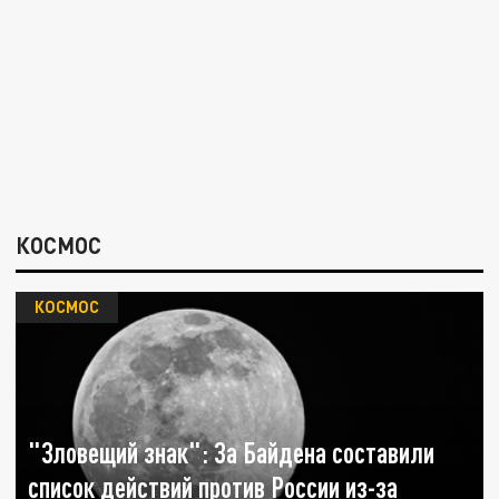
КОСМОС
КОСМОС
"Зловещий знак": За Байдена составили
список действий против России из-за