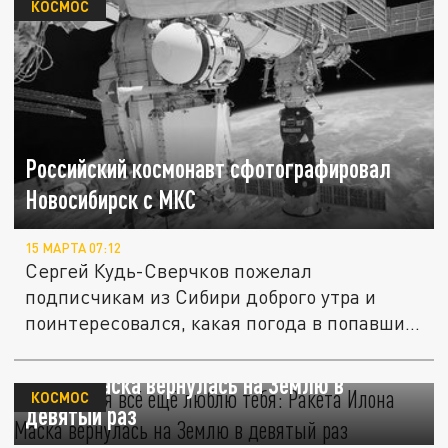
КОСМОС
Российский космонавт сфотографировал
Новосибирск с МКС
15 МАРТА 07:12
Сергей Кудь-Сверчков пожелал
подписчикам из Сибири доброго утра и
поинтересовался, какая погода в попавших
на...
"Конечно, я всё ещё люблю тебя": Ракета
Илона Маска вернулась на Землю в
КОСМОС
девятый раз