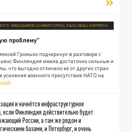
ФОТО: IMAGO/AARON SCHWARTZ/POOL VIA/GLOBALLOOKPRESS
шую проблему"
ексей Громыко подчеркнул в разговоре с
альянс Финляндия имела достаточно сильные и
, что выгодно отличало её от других стран
не усиления военного присутствия НАТО на
сной
:
изация и начнётся инфраструктурное
, если Финляндия действительно будет
ожающий России, а там же рядом и
ическими базами, и Петербург, и очень