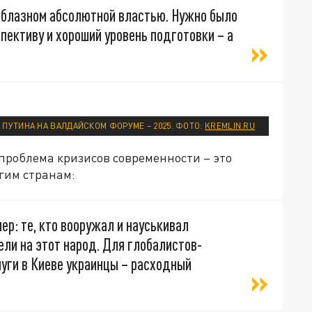
облазном абсолютной властью. Нужно было
пективу и хороший уровень подготовки – а
ПУТИНА НА ВАЛДАЙСКОМ ФОРУМЕ – 2025. ФОТО:
KREMLIN.RU
проблема кризисов современности – это
гим странам:
ер: те, кто вооружал и науськивал
ели на этот народ. Для глобалистов-
луги в Киеве украинцы – расходный