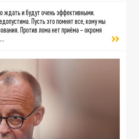
го ждать и будут очень эффективными.
едопустима. Пусть это помнят все, кому мы
ования. Против лома нет приёма – окромя
я…