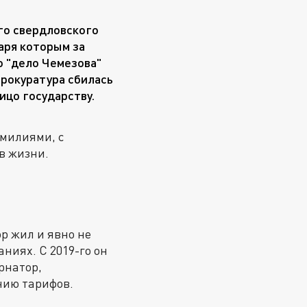
го свердловского
аря которым за
о "дело Чемезова"
рокуратура сбилась
ицо государству.
амилиями, с
в жизни.
р жил и явно не
ниях. С 2019-го он
рнатор,
нию тарифов.