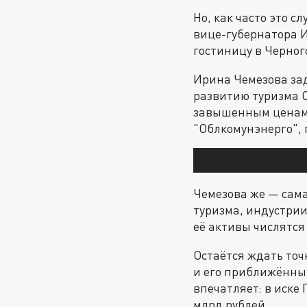
Но, как часто это с
вице-губернатора 
гостиницу в Черног
Ирина Чемезова за
развитию туризма С
завышенным ценам),
"Облкомунэнерго", 
Чемезова же — сам
туризма, индустри
её активы числятся
Остаётся ждать точ
и его приближённы
впечатляет: в иске
млрд рублей.