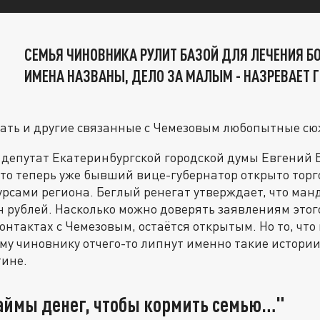
СЕМЬЯ ЧИНОВНИКА РУЛИТ БАЗОЙ ДЛЯ ЛЕЧЕНИЯ Б
ИМЕНА НАЗВАНЫ, ДЕЛО ЗА МАЛЫМ - НАЗРЕВАЕТ
вать и другие связанные с Чемезовым любопытные сю
депутат Екатеринбургской городской думы Евгений Б
то теперь уже бывший вице-губернатор открыто торг
рсами региона. Беглый ренегат утверждает, что манд
н рублей. Насколько можно доверять заявлениям этог
онтактах с Чемезовым, остаётся открытым. Но то, что
у чиновнику отчего-то липнут именно такие истори
тине.
аймы денег, чтобы кормить семью…"