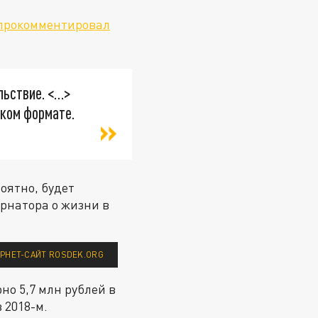
прокомментировал
льствие. <…>
аком формате.
оятно, будет
рнатора о жизни в
РНЕТ-САЙТ ROSDEK.ORG
о 5,7 млн рублей в
в 2018-м.