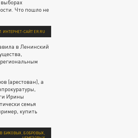
е выборах
ости. Что пошло не
: ИНТЕРНЕТ-САЙТ ER.RU
равила в Ленинский
ущества,
— региональным
в (арестован), а
нпрокуратуры,
уги Ирины
ктически семья
пример, купить
В БИКОВЫХ, БОБРОВЫХ,
ЧЕМЕЗОВЫХ