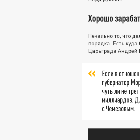
Хорошо зарабат
Печально то, что д
порядка. Есть куда
Царьграда Андрей 
Если в отношен
губернатор Мор
чуть ли не тре
миллиардов. Д
с Чемезовым.