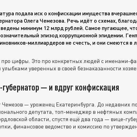
атура подала иск о конфискации имущества вчерашне
ернатора Олега Чемезова. Речь идёт о схемах, благод
ведены минимум 12 млрд рублей. Самое пугающее, чт
означительный эпизод коррупционной эпидемии. Генп
чиновников-миллиардеров не счесть, и они смеются в л
 про цифры. Это про конкретных людей с именами-ф
 улыбками уверенных в своей безнаказанности хозяе
-губернатор — и вдруг конфискация
г Чемезов — уроженец Екатеринбурга. До недавних по
ионального депутата, топ-менеджер в нефтяных компа
рдловской области, спустя ещё два года — вице-губе
упки, финансовое ведомство и комиссию по утвержде