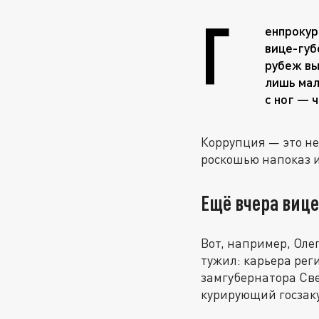
Г
енпрокур
вице-губ
рубеж вы
лишь мал
с ног — 
Коррупция — это не
роскошью напоказ и
Ещё вчера вице
Вот, например, Оле
тужил: карьера рег
замгубернатора Све
курирующий госзак