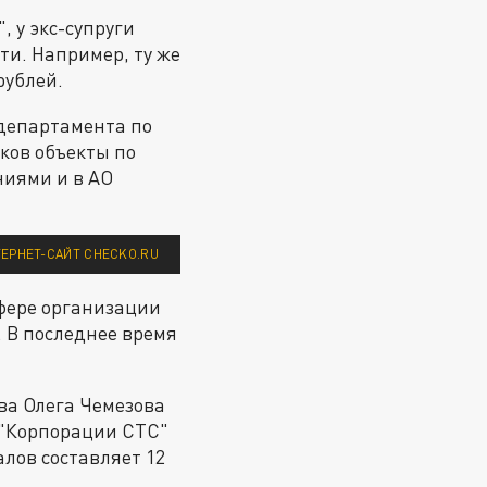
, у экс-супруги
и. Например, ту же
рублей.
департамента по
ков объекты по
ниями и в АО
ЕРНЕТ-САЙТ CHECKO.RU
фере организации
 В последнее время
ва Олега Чемезова
 "Корпорации СТС"
лов составляет 12