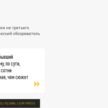
ли не третьего
ческий обозреватель
 бывший
, по сути,
 сотни
ная, чем сюжет
OL/ GLOBAL LOOK PRESS