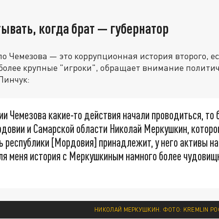
ывать, когда брат — губернатор
ело Чемезова — это коррупционная история второго, ес
 более крупные "игроки", обращает внимание полити
Пинчук:
ии Чемезова какие-то действия начали проводиться, то
довии и Самарской области Николай Меркушкин, которому
ть республики [Мордовия] принадлежит, у него активы на
ля меня история с Меркушкиным намного более чудовищ
НИКОЛАЙ МЕРКУШКИН. ФОТО: KREMLIN PO