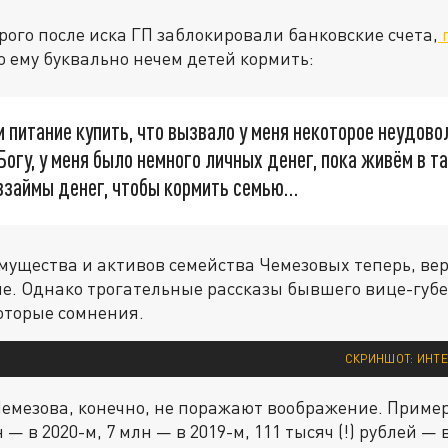
орого после иска ГП заблокировали банковские счета,
о ему буквально нечем детей кормить:
м питание купить, что вызвало у меня некоторое неудово
 Богу, у меня было немного личных денег, пока живём в т
взаймы денег, чтобы кормить семью…
мущества и активов семейства Чемезовых теперь, вер
е. Однако трогательные рассказы бывшего вице-губе
оторые сомнения.
СКРИНШОТ: ИНТЕ
емезова, конечно, не поражают воображение. Примерн
н — в 2020-м, 7 млн — в 2019-м, 111 тысяч (!) рублей — 