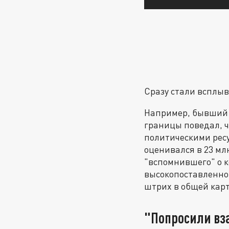
Сразу стали всплы
Например, бывший 
границы поведал, ч
политическими ресу
оценивался в 23 мл
"вспомнившего" о к
высокопоставленном
штрих в общей кар
"Попросили вз