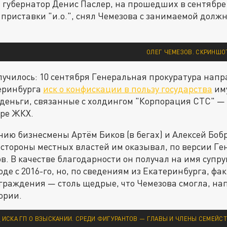
я губернатор Денис Паслер, на прошедших в сентябр
приставки "и.о.", снял Чемезова с занимаемой должн
ОЛЕГ ЧЕМЕЗОВ. СКРИНШОТ
случилось: 10 сентября Генеральная прокуратура нап
еринбурга
иск о конфискации в пользу государства
им
 деньги, связанные с холдингом "Корпорация СТС" 
ере ЖКХ.
ию бизнесмены Артём Биков (в бегах) и Алексей Бобро
 стороны местных властей им оказывал, по версии Ге
в. В качестве благодарности он получал на имя супр
де с 2016-го, но, по сведениям из Екатеринбурга, фа
граждения — столь щедрые, что Чемезова смогла, на
ории.
И
ИСКА ГП О ВЗЫСКАНИИ. СРЕДИ ФИГУРАНТОВ — ГЛАВЫ И ЧЛЕНЫ СЕМЕЙСТ