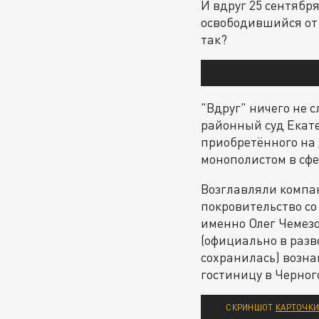
И вдруг 25 сентябр
освободившийся от 
так?
"Вдруг" ничего не 
районный суд Екат
приобретённого на
монополистом в сф
Возглавляли компан
покровительство со
именно Олег Чемезо
(официально в разво
сохранилась) возна
гостиницу в Черног
СКРИНШОТ
КАРТОЧК