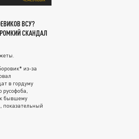
ОЕВИКОВ ВСУ?
 ГРОМКИЙ СКАНДАЛ
жеты.
оровик* из-за
овал
ат в гордуму
о русофоба,
 к бывшему
и, показательный