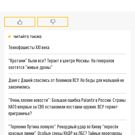
ЧИТАЙТЕ ТАКЖЕ:
Технофашисты XXI века
"Кротами" были все? Теракт в центре Москвы: На генералов
охотятся "живые дроны"
Даня с Дашей спаслись от боевиков ВСУ. Но беды для малышей не
закончились
"Очень плохие новости": Большая ошибка Palantir в России. Страны
НАТО впервые за СВО остановили поставки оружия. ВСУ теряют
приграничье?
"Терпение Путина лопнуло". Рекордный удар по Киеву "пересёк
красные линии". Особые спецы КНДР на ЛБС? Тайные переговоры