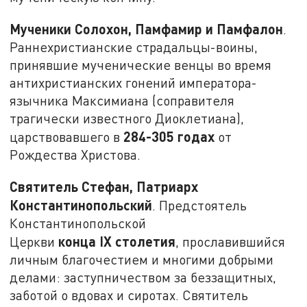
Мученики Солохон, Памфамир и Памфалон
.
Раннехристианские страдальцы-воины,
принявшие мученические венцы во время
антихристианских гонений императора-
язычника Максимиана (соправителя
трагически известного Диоклетиана),
284-305 годах
царствовавшего в
от
Рождества Христова.
Святитель Стефан, Патриарх
Константинопольский
. Предстоятель
Константинопольской
конца
IX
столетия
Церкви
, прославившийся
личным благочестием и многими добрыми
делами: заступничеством за беззащитных,
заботой о вдовах и сиротах. Святитель