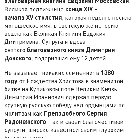
благоверная княгиня Евдокия) Московская
.
конца
XIV
–
Великая подвижница
начала
XV
столетия
, которая недолго носила
монашеское имя, в светскую же историю
вошла как Великая Княгиня Евдокия
Дмитриевна. Супруга и вдова
благоверного князя Димитрия
святого
Донского
, подарившая ему 12 детей.
1380
Не вызывает никаких сомнений: в
году
от Рождества Христова в знаменитой
битве на Куликовом поле Великий Князь
Димитрий Иоаннович одержал первую
крупную русскую победу над ордынцами по
Преподобного Сергия
молитвам как
Радонежского
, так и своей благочестивой
супруги, широко известной своим глубоким
благочестием.