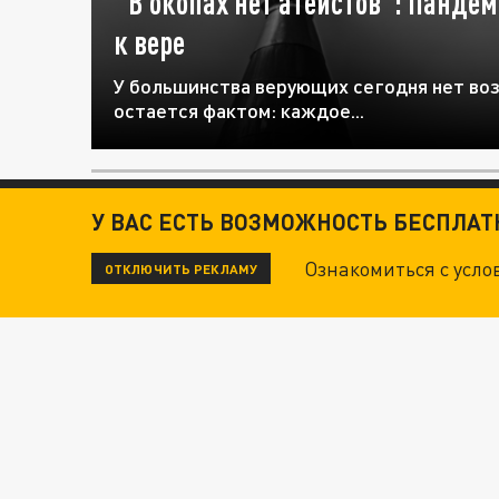
"В окопах нет атеистов": Панде
к вере
У большинства верующих сегодня нет во
остается фактом: каждое...
РЕЛИГИЯ
У ВАС ЕСТЬ ВОЗМОЖНОСТЬ БЕСПЛА
Ознакомиться с усл
ОТКЛЮЧИТЬ РЕКЛАМУ
31 Марта 17:29