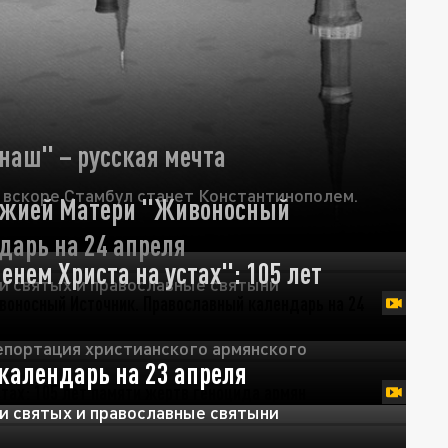
наш" – русская мечта
 вскоре Стамбул станет Константинополем.
Божией Матери "Живоносный
дарь на 24 апреля
нем Христа на устах": 105 лет
и святых и православные святыни
депортация христианского армянского
календарь на 23 апреля
и святых и православные святыни