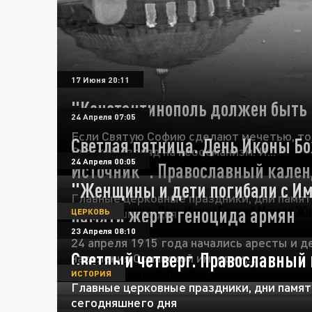
17 Июня 20:11
"Константинополь должен быть 
24 Апреля 07:05
Если Святую Софию сделают мечетью, то
Светлая пятница. День Иконы 
Русский взгляд на неоосманизм. И...
24 Апреля 00:05
Источник". Православный кален
"Женщины и дети погибали с Име
Главные церковные праздники, дни памят
памяти жертв геноцида армян
сегодняшнего дня
ЦЕРКОВЬ
23 Апреля 08:10
24 апреля 1915 года начались аресты и 
Светлый четверг. Православный 
населения Османской империи,...
ИСТОРИЯ
Главные церковные праздники, дни памят
сегодняшнего дня