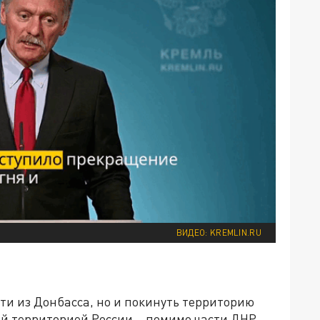
ВИДЕО: KREMLIN.RU
йти из Донбасса, но и покинуть территорию
й территорией России – помимо части ДНР,