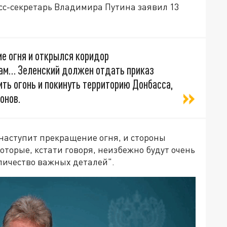
есс-секретарь Владимира Путина заявил 13
е огня и открылся коридор
ам… Зеленский должен отдать приказ
ть огонь и покинуть территорию Донбасса,
онов.
"наступит прекращение огня, и стороны
оторые, кстати говоря, неизбежно будут очень
личество важных деталей".