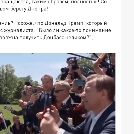
звращаются, таким образом, полностью! Со
вом берегу Днепра!
ремль? Похоже, что Дональд Трамп, который
ос журналиста: "Было ли какое-то понимание
 должна получить Донбасс целиком?",