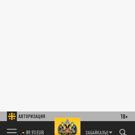
18+
АВТОРИЗАЦИЯ
89.93 EUR
ЗАБАЙКАЛЬЕ