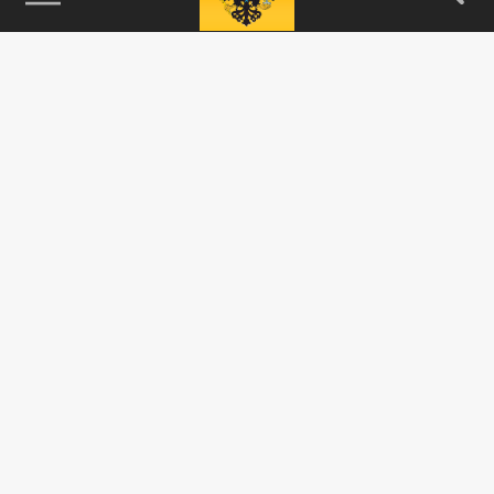
115093, г. Москва, переулок Партийный,
д.1, к.57, стр.3, эт.1, пом.I, ком.45