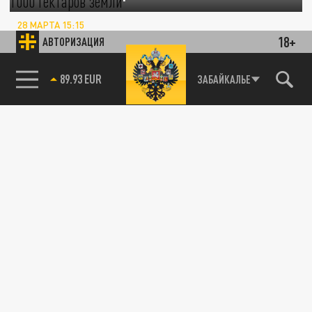
28 МАРТА 15:15
Более 1000 гектаров земли попросили
18+
АВТОРИЗАЦИЯ
передать угольщики Кузбасса.
85.64 BRENT
ЗАБАЙКАЛЬЕ
ОБЩЕСТВО
Под Анапой заповедник "Утриш" расширят
почти на 700 га
14 ИЮНЯ 15:28
Земли лесного фонда в Новороссийске