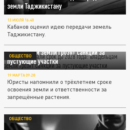
земли Таджикистану
13 ИЮЛЯ 16:40
Кабанов оценил идею передачи земель
Таджикистану.
Дачникам дали срок до 2028 года:
владельцам земли грозят санкции за
ОБЩЕСТВО
пустующие участки
19 МАРТА 09:28
Юристы напомнили о трёхлетнем сроке
освоения земли и ответственности за
запрещённые растения.
ОБЩЕСТВО