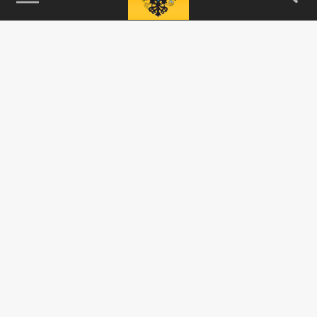
115093, г. Москва, переулок Партийный,
д.1, к.57, стр.3, эт.1, пом.I, ком.45