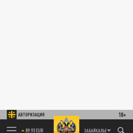
18+
АВТОРИЗАЦИЯ
89.93 EUR
ЗАБАЙКАЛЬЕ