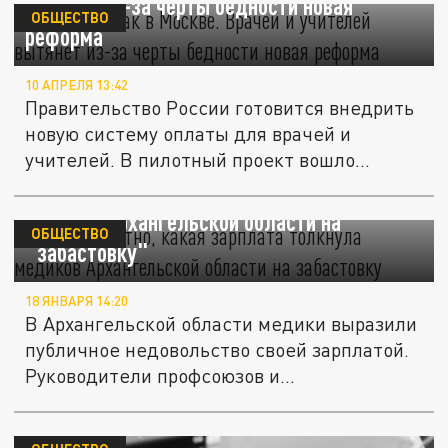
вытянет из-за черты бедности новая
ОБЩЕСТВО
реформа
10 АПРЕЛЯ 13:42
Правительство России готовится внедрить
новую систему оплаты для врачей и
учителей. В пилотный проект вошло...
Стало известно, какая зарплата толкнула
медиков Архангельской области на
ОБЩЕСТВО
"забастовку"
18 ЯНВАРЯ 14:20
В Архангельской области медики выразили
публичное недовольство своей зарплатой.
Руководители профсоюзов и...