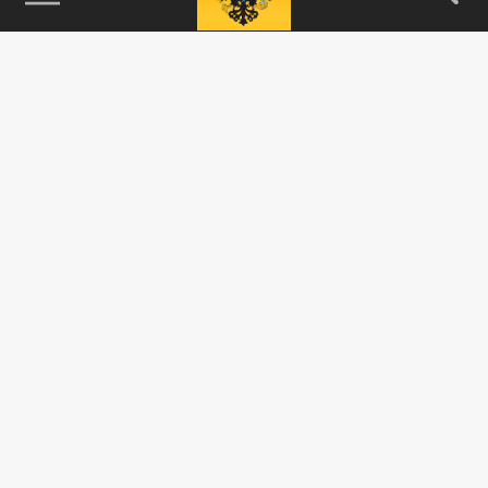
115093, г. Москва, переулок Партийный,
д.1, к.57, стр.3, эт.1, пом.I, ком.45