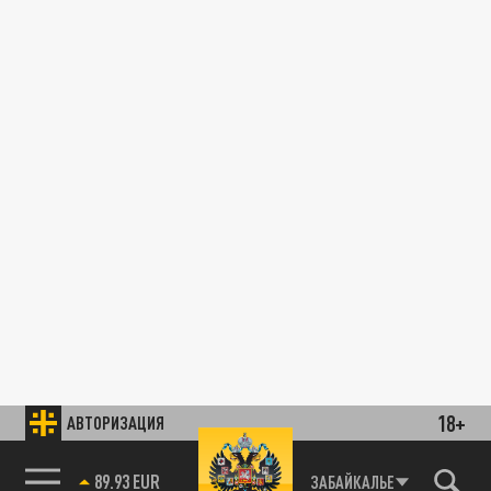
18+
АВТОРИЗАЦИЯ
89.93 EUR
ЗАБАЙКАЛЬЕ