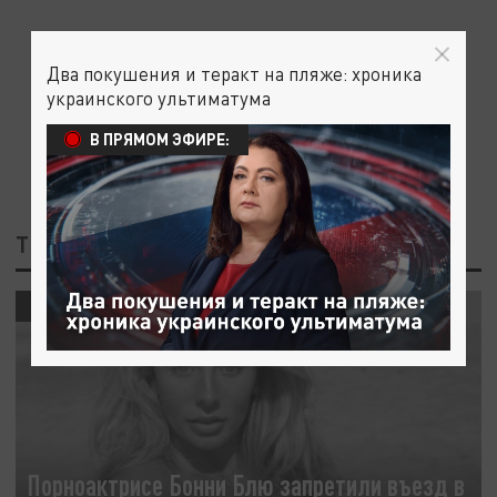
Два покушения и теракт на пляже: хроника
украинского ультиматума
В ПРЯМОМ ЭФИРЕ:
ТЕГ: ЗАПРЕТИЛИ ВЪЕЗД
ПРОИСШЕСТВИЯ
Порноактрисе Бонни Блю запретили въезд в