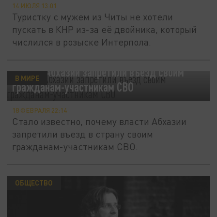
14 ИЮЛЯ 13:01
Туристку с мужем из Читы не хотели
пускать в КНР из-за её двойника, который
числился в розыске Интерпола.
Власти Абхазии запретили въезд своим
В МИРЕ
гражданам-участникам СВО
18 ФЕВРАЛЯ 22:14
Стало известно, почему власти Абхазии
запретили въезд в страну своим
гражданам-участникам СВО.
ОБЩЕСТВО