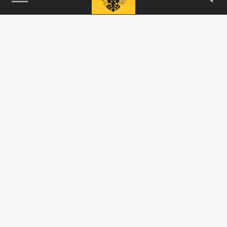
115093, г. Москва, переулок Партийный,
д.1, к.57, стр.3, эт.1, пом.I, ком.45