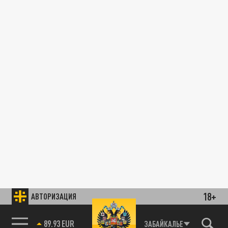
18+
АВТОРИЗАЦИЯ
89.93 EUR
ЗАБАЙКАЛЬЕ