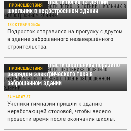
В Ростовской области погиб 13-летний
ПРОИСШЕСТВИЯ
школьник в недостроенном здании
18 ОКТЯБРЯ 05:36
Подросток отправился на прогулку с другом
в здание заброшенного незавершённого
строительства.
В Ростовской области школьника поразило
ПРОИСШЕСТВИЯ
разрядом электрического тока в
заброшенном здании
24 МАЯ 07:37
Ученики гимназии пришли к зданию
неработающей столовой, чтобы весело
провести время после окончания школы.