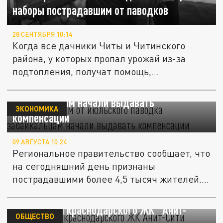
наборы пострадавшим от паводков
28 СЕНТЯБРЯ 10:14
Когда все дачники Читы и Читинского
района, у которых пропал урожай из-за
подтопления, получат помощь,...
Пострадавшим от июльского паводка
забайкальцам начали выдавать
ЭКОНОМИКА
компенсации
09 АВГУСТА 10:24
Региональное правительство сообщает, что
на сегодняшний день признаны
пострадавшими более 4,5 тысяч жителей.
В...
Дольщикам краснодарского ЖК "Анит-
ОБЩЕСТВО