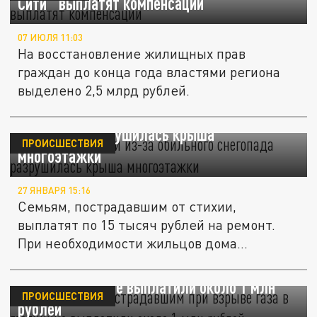
Сити" выплатят компенсации
07 ИЮЛЯ 11:03
На восстановление жилищных прав
граждан до конца года властями региона
выделено 2,5 млрд рублей.
В станице Кубани из-за обильного
снегопада разрушилась крыша
ПРОИСШЕСТВИЯ
многоэтажки
27 ЯНВАРЯ 15:16
Семьям, пострадавшим от стихии,
выплатят по 15 тысяч рублей на ремонт.
При необходимости жильцов дома...
В Геленджике пострадавшим при взрыве
газа в гостинице выплатили около 1 млн
ПРОИСШЕСТВИЯ
рублей