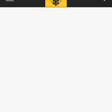
115093, г. Москва, переулок Партийный,
д.1, к.57, стр.3, эт.1, пом.I, ком.45