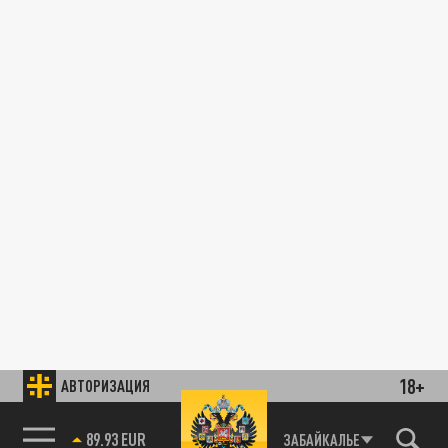
18+
АВТОРИЗАЦИЯ
89.93 EUR
ЗАБАЙКАЛЬЕ