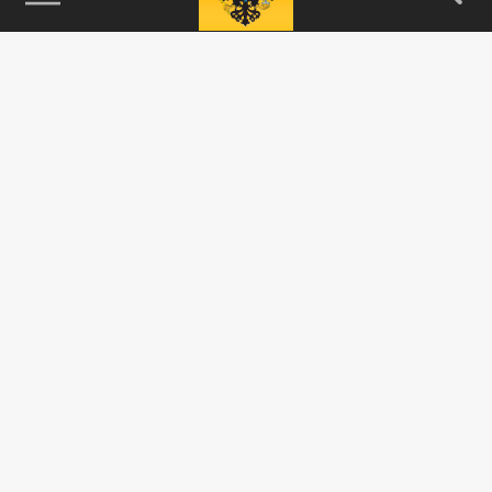
115093, г. Москва, переулок Партийный,
д.1, к.57, стр.3, эт.1, пом.I, ком.45