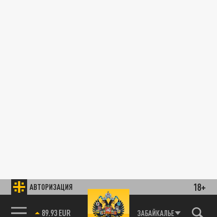
18+
АВТОРИЗАЦИЯ
89.93 EUR
ЗАБАЙКАЛЬЕ