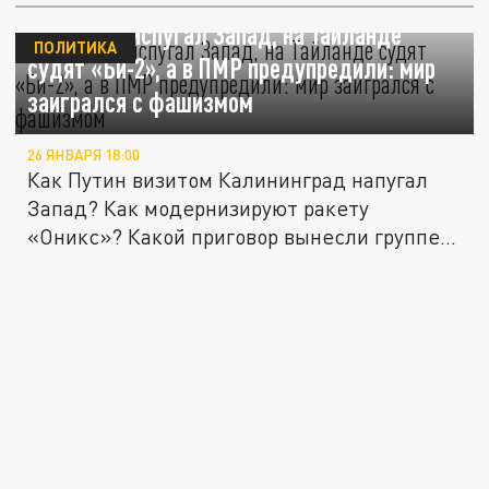
Как Путин испугал Запад, на Тайланде
ПОЛИТИКА
судят «Би-2», а в ПМР предупредили: мир
заигрался с фашизмом
26 ЯНВАРЯ 18:00
Как Путин визитом Калининград напугал
Запад? Как модернизируют ракету
«Оникс»? Какой приговор вынесли группе...