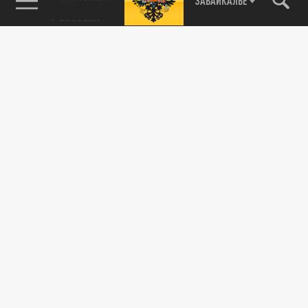
ЗАБАЙКАЛЬЕ
Вера Брежнева сожалеет о том, что
покинула Россию из-за спецоперации на
Украине
24 АВГУСТА 11:28
Певица заявила, что до сих пор не
привыкла к новой реальности.
ОБЩЕСТВО