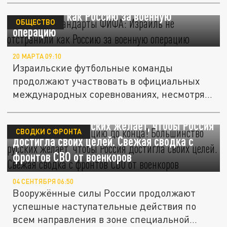
Двойные стандарты ФИФА: Израиль не
отстранили как Россию за военную
ОБЩЕСТВО
операцию
20 МАРТА 09:10
Израильские футбольные команды
продолжают участвовать в официальных
международных соревнованиях, несмотря
на...
Довести спецоперацию до конца!
Большинство русских желает, чтобы Россия
СВОДКИ С ФРОНТА
достигла своих целей. Свежая сводка с
фронтов СВО от военкоров
04 СЕНТЯБРЯ 06:50
Вооружённые силы России продолжают
успешные наступательные действия по
всем направления в зоне специальной...