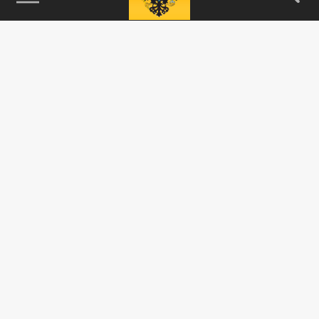
115093, г. Москва, переулок Партийный,
д.1, к.57, стр.3, эт.1, пом.I, ком.45