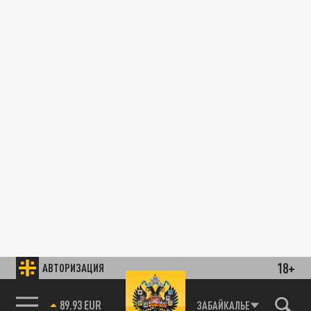
18+
АВТОРИЗАЦИЯ
89.93 EUR
ЗАБАЙКАЛЬЕ