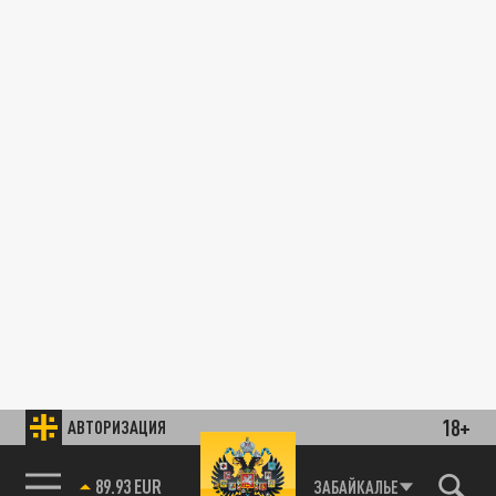
18+
АВТОРИЗАЦИЯ
89.93 EUR
ЗАБАЙКАЛЬЕ