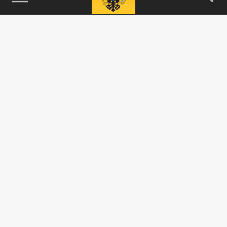
115093, г. Москва, переулок Партийный,
д.1, к.57, стр.3, эт.1, пом.I, ком.45