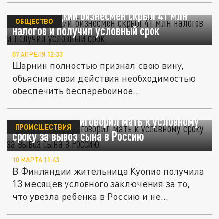
Новокузнецкий бизнесмен скрыл 41 млн
ОБЩЕСТВО
налогов и получил условный срок
07 АПРЕЛЯ 12:33
Шарнин полностью признал свою вину,
объяснив свои действия необходимостью
обеспечить бесперебойное...
Финский суд приговорил мать к условному
ПРОИСШЕСТВИЯ
сроку за вывоз сына в Россию
10 МАРТА 11:43
В Финляндии жительница Куопио получила
13 месяцев условного заключения за то,
что увезла ребенка в Россию и не...