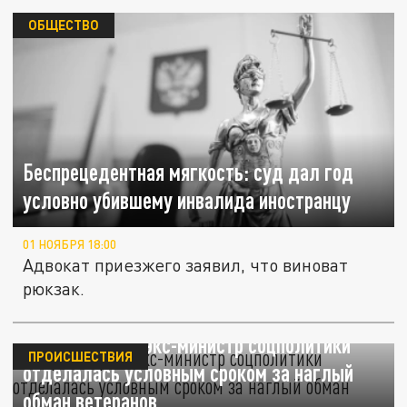
ОБЩЕСТВО
Беспрецедентная мягкость: суд дал год
условно убившему инвалида иностранцу
01 НОЯБРЯ 18:00
Адвокат приезжего заявил, что виноват
рюкзак.
В Красноярске экс-министр соцполитики
ПРОИСШЕСТВИЯ
отделалась условным сроком за наглый
обман ветеранов