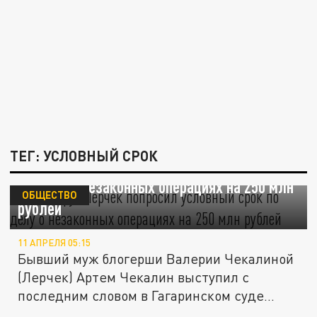
ТЕГ: УСЛОВНЫЙ СРОК
Экс-супруг Лерчек попросил условный срок
по делу о незаконных операциях на 250 млн
ОБЩЕСТВО
рублей
11 АПРЕЛЯ 05:15
Бывший муж блогерши Валерии Чекалиной
(Лерчек) Артем Чекалин выступил с
последним словом в Гагаринском суде...