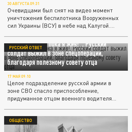
30 АВГУСТА 09:31
Очевидцами был снят на видео момент
уничтожения беспилотника Вооруженных
сил Украины (ВСУ) в небе над Калугой....
"Служи сынок, пока я жив!". Русский
РУССКИЙ ОТВЕТ
солдат выжил в зоне спецоперации,
благодаря полезному совету отца
17 МАЯ 09:10
Целое подразделение русской армии в
зоне СВО спасло приспособление,
придуманное отцом военного водителя...
ОБЩЕСТВО