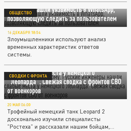
Эксперты нашли уязвимость в WhatsApp,
ОБЩЕСТВО
позволяющую следить за пользователем
16 ДЕКАБРЯ 18:54
Злоумышленники используют анализ
временных характеристик ответов
системы.
Будут жечь по-новому. Русские инженеры
нашли слабые места у немецкого
СВОДКИ С ФРОНТА
"Леопарда". Свежая сводка с фронтов СВО
от военкоров
20 МАЯ 06:00
Трофейный немецкий танк Leopard 2
досконально изучили специалисты
"Ростеха" и рассказали нашим бойцам,