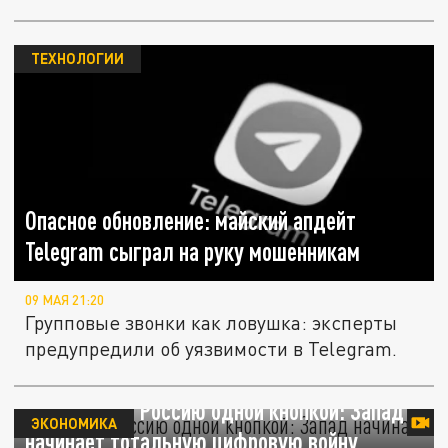
куда...
ТЕХНОЛОГИИ
Опасное обновление: майский апдейт
Telegram сыграл на руку мошенникам
09 МАЯ 21:20
Групповые звонки как ловушка: эксперты
предупредили об уязвимости в Telegram.
"Отменить" Россию одной кнопкой: Запад
ЭКОНОМИКА
начинает тотальную цифровую войну