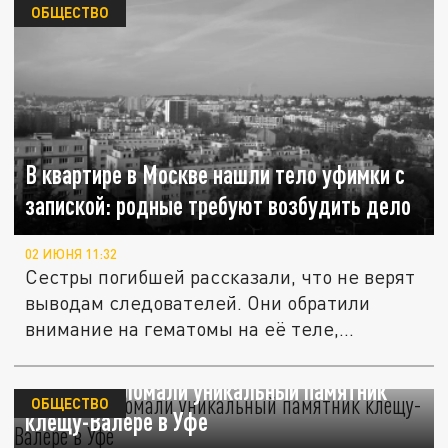
ОБЩЕСТВО
В квартире в Москве нашли тело уфимки с
запиской: родные требуют возбудить дело
02 ИЮНЯ 11:32
Сестры погибшей рассказали, что не верят
выводам следователей. Они обратили
внимание на гематомы на её теле,...
Вандалы сломали уникальный памятник
ОБЩЕСТВО
клещу-Валере в Уфе