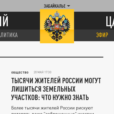
ЗАБАЙКАЛЬЕ
ИЙ
Ц
АЛИТИКА
ЭФИР
20 МАЯ 17:30
ОБЩЕСТВО
ТЫСЯЧИ ЖИТЕЛЕЙ РОССИИ МОГУТ
ЛИШИТЬСЯ ЗЕМЕЛЬНЫХ
УЧАСТКОВ: ЧТО НУЖНО ЗНАТЬ
Более тысячи жителей России рискуют
потерять даже "заброшенные" участки.