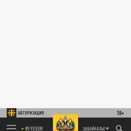
18+
АВТОРИЗАЦИЯ
89.93 EUR
ЗАБАЙКАЛЬЕ