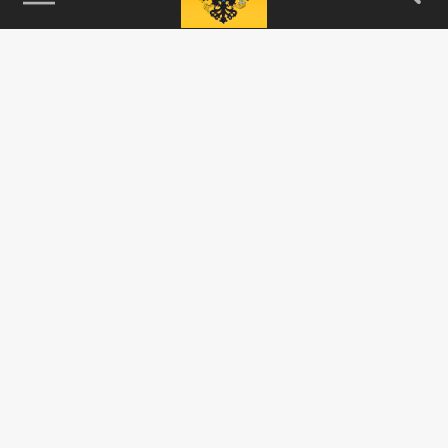
115093, г. Москва, переулок Партийный,
д.1, к.57, стр.3, эт.1, пом.I, ком.45