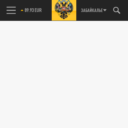
85.64 BRENT
ЗАБАЙКАЛЬЕ
В Кемерове травмпункт поликлиники №5
возвращается на прежнее место
01 МАРТА 16:33
С 3 марта он начнет работать
круглосуточно.
ОБЩЕСТВО
Кемеровский травмпункт переезжает с