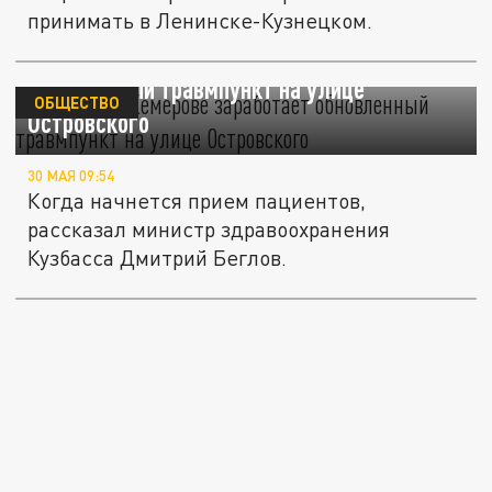
принимать в Ленинске-Кузнецком.
С 30 мая в Кемерове заработает
обновленный травмпункт на улице
ОБЩЕСТВО
Островского
30 МАЯ 09:54
Когда начнется прием пациентов,
рассказал министр здравоохранения
Кузбасса Дмитрий Беглов.