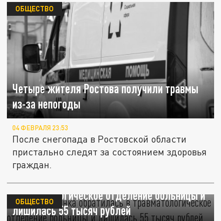
ОБЩЕСТВО
Четыре жителя Ростова получили травмы
из-за непогоды
04 ФЕВРАЛЯ 23:53
После снегопада в Ростовской области
пристально следят за состоянием здоровья
граждан.
Новокузнечанка обратилась в
травматологическое отделение больницы и
ОБЩЕСТВО
лишилась 55 тысяч рублей