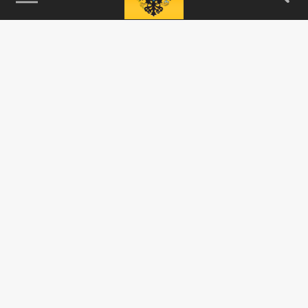
115093, г. Москва, переулок Партийный,
д.1, к.57, стр.3, эт.1, пом.I, ком.45