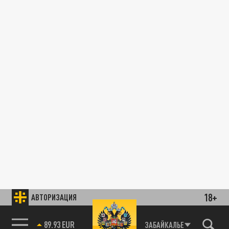
18+
АВТОРИЗАЦИЯ
89.93 EUR
ЗАБАЙКАЛЬЕ