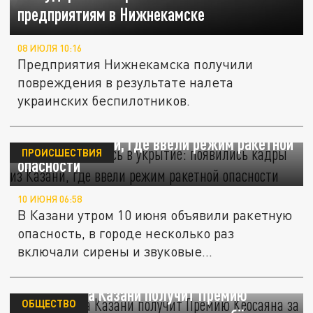
предприятиям в Нижнекамске
08 ИЮЛЯ 10:16
Предприятия Нижнекамска получили
повреждения в результате налета
украинских беспилотников.
Срочно спуститесь в укрытие: появились
кадры из Казани, где ввели режим ракетной
ПРОИСШЕСТВИЯ
опасности
10 ИЮНЯ 06:58
В Казани утром 10 июня объявили ракетную
опасность, в городе несколько раз
включали сирены и звуковые...
Жительница Казани получит Премию
ОБЩЕСТВО