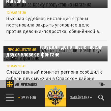
магазина
13 МАЯ 15:20
Высшая судебная инстанция страны
постановила закрыть уголовное дело
против девочки-подростка, обвинённой в...
В Татарстане возбудили дело после гибели
ПРОИСШЕСТВИЯ
двух человек в фонтане
12 МАЯ 18:41
Следственный комитет региона сообщил о
гибели двух мужчин в Спасском районе.
18+
Они получили удар электрическим...
АВТОРИЗАЦИЯ
85.64 BRENT
ЗАБАЙКАЛЬЕ
В Татарстане подросток погиб от удара
ПРОИСШЕСТВИЯ
током по пути на рыбалку