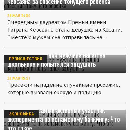
Кеосаяна за спасение тонущего ребёнка
28 МАЯ 14:54
Очередным лауреатом Премии имени
Тиграна Кеосаяна стала девушка из Казани.
Вместе с мужем она отправилась на...
В Казани 21-летний мужчина напал на
ПРОИСШЕСТВИЯ
школьника и попытался задушить
26 МАЯ 15:51
Пресекли нападение случайные прохожие,
которые вызвали скорую и полицию.
Татарстан - самый активный участник
ЭКОНОМИКА
эксперимента по исламскому банкингу: Что
это такое