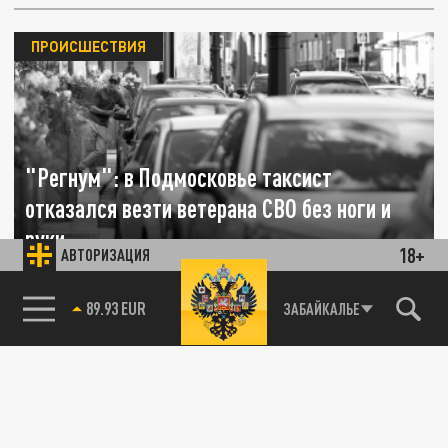
ПРОИСШЕСТВИЯ
"Регнум": в Подмосковье таксист
отказался везти ветерана СВО без ноги и
руки
18+
АВТОРИЗАЦИЯ
25 АВГУСТА 18:42
85.64 BRENT
ЗАБАЙКАЛЬЕ
Жена мужчины с инвалидностью пытается
добиться отстранения водителя от работы.
ПРОИСШЕСТВИЯ