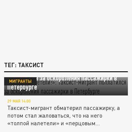
ТЕГ: ТАКСИСТ
«Толпой налетели!»: таксист-мигрант
поплатился за оскорбления пассажирки в
МИГРАНТЫ
Петербурге
29 МАЯ 14:00
Таксист-мигрант обматерил пассажирку, а
потом стал жаловаться, что на него
«толпой налетели» и «перцовым...