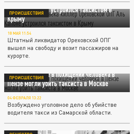
Убивший 22 человека киллер Ореховской
ОПГ Аль Капоне устроился таксистом в
ПРОИСШЕСТВИЯ
Крыму
18 МАЯ 11:54
Штатный ликвидатор Ореховской ОПГ
вышел на свободу и возит пассажиров на
курорте.
Подозреваемые в похищении человека в
ПРОИСШЕСТВИЯ
Пензе могли убить таксиста в Москве
04 ФЕВРАЛЯ 13:22
Возбуждено уголовное дело об убийстве
водителя такси из Самарской области.