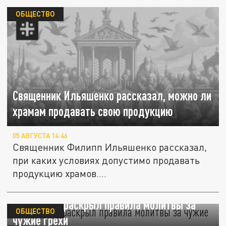
ОБЩЕСТВО
Священник Ильяшенко рассказал, можно ли
храмам продавать свою продукцию
05 АВГУСТА 14:46
Священник Филипп Ильяшенко рассказал,
при каких условиях допустимо продавать
продукцию храмов....
Священник раскрыл правила молитвы за
ОБЩЕСТВО
чужие грехи