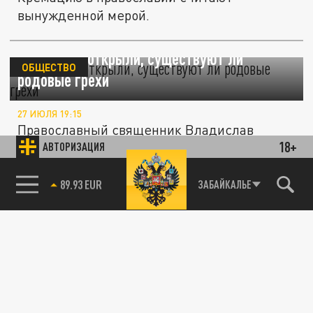
вынужденной мерой.
Верующим открыли, существуют ли
ОБЩЕСТВО
родовые грехи
27 ИЮЛЯ 19:15
Православный священник Владислав
18+
Береговой объяснил, как понимать
АВТОРИЗАЦИЯ
ветхозаветную фразу о наказании потомков.
85.64 BRENT
ЗАБАЙКАЛЬЕ
ОБЩЕСТВО