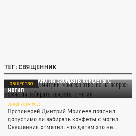
ТЕГ: СВЯЩЕННИК
Протоиерей Дмитрий Моисеев ответил на
вопрос: можно ли забирать конфеты с
ОБЩЕСТВО
могил
06 АВГУСТА 19:35
Протоиерей Дмитрий Моисеев пояснил,
допустимо ли забирать конфеты с могил.
Священник отметил, что детям это не...