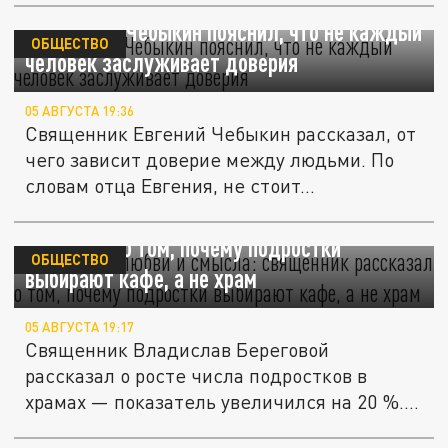
Священник Чебыкин пояснил, что не каждый
ОБЩЕСТВО
человек заслуживает доверия
05 АВГУСТА 19:36
Священник Евгений Чебыкин рассказал, от
чего зависит доверие между людьми. По
словам отца Евгения, не стоит...
Не хватает любви и смысла: священник
рассказал о том, почему подростки
ОБЩЕСТВО
выбирают кафе, а не храм
05 АВГУСТА 19:17
Священник Владислав Береговой
рассказал о росте числа подростков в
храмах — показатель увеличился на 20 %.
По...