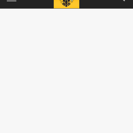
115093, г. Москва, переулок Партийный,
д.1, к.57, стр.3, эт.1, пом.I, ком.45