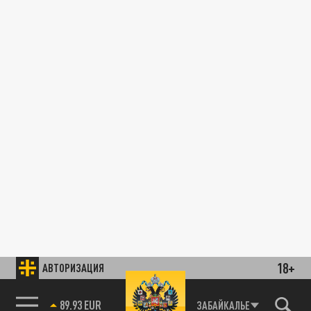
18+
АВТОРИЗАЦИЯ
89.93 EUR
ЗАБАЙКАЛЬЕ