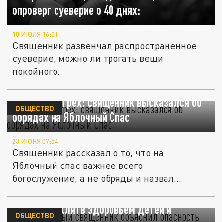
опроверг суеверие о 40 днях:
10 ИЮЛЯ 16:01
Священник развенчал распространенное
суеверие, можно ли трогать вещи
покойного.
Суеверие и грех: священник высказался об
ОБЩЕСТВО
обрядах на Яблочный Спас
23 ИЮНЯ 07:54
Священник рассказал о то, что на
Яблочный спас важнее всего
богослужение, а не обряды и назвал
суеверия...
Подмосковный священник объяснил
опасность клятв здоровьем детей и
ОБЩЕСТВО