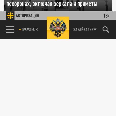
похоронах, включая зеркала и приметы
18+
АВТОРИЗАЦИЯ
08 ДЕКАБРЯ 11:52
В Церкви перечислили суеверия на
похоронах, от которых стоит отказаться.
85.64 BRENT
ЗАБАЙКАЛЬЕ
ОБЩЕСТВО
Журналист Голованов объяснил, почему
православные избегают пожеланий удачи
29 ОКТЯБРЯ 13:48