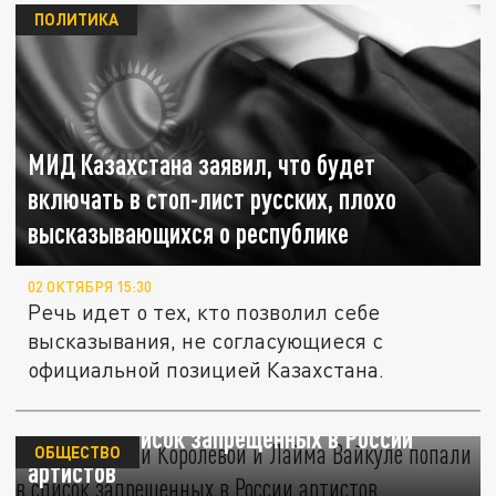
ПОЛИТИКА
МИД Казахстана заявил, что будет
включать в стоп-лист русских, плохо
высказывающихся о республике
02 ОКТЯБРЯ 15:30
Речь идет о тех, кто позволил себе
высказывания, не согласующиеся с
официальной позицией Казахстана.
Мать Наташи Королёвой и Лайма Вайкуле
попали в список запрещенных в России
ОБЩЕСТВО
артистов