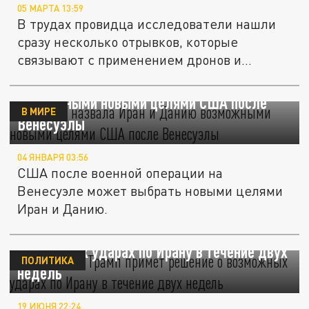
05 МАРТА 13:59
В трудах провидца исследователи нашли
сразу несколько отрывков, которые
связывают с применением дронов и...
Guardian назвала Иран и Данию
возможными новыми целями США после
В МИРЕ
Венесуэлы
04 ЯНВАРЯ 03:56
США после военной операции на
Венесуэле может выбрать новыми целями
Иран и Данию.
Белый дом: Трамп примет решение о
возможных ударах по Ирану в течение двух
ПОЛИТИКА
недель
19 ИЮНЯ 22:24