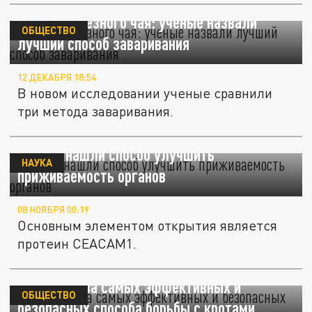
Секрет полезного чая: ученые назвали
ОБЩЕСТВО
лучший способ заваривания
12 ДЕКАБРЯ 18:54
В новом исследовании ученые сравнили
три метода заваривания.
Ученые нашли способ улучшить
НАУКА
приживаемость органов
08 НОЯБРЯ 00:19
Основным элементом открытия является
протеин CEACAM1.
Названы два самых эффективных и
ОБЩЕСТВО
безопасных способа борьбы с кротами