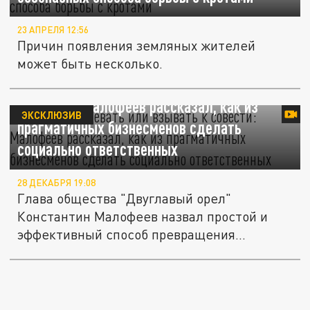
23 АПРЕЛЯ 12:56
Причин появления земляных жителей
может быть несколько.
"Не надо увещевать или взывать к
совести": Малофеев рассказал, как из
ЭКСКЛЮЗИВ
прагматичных бизнесменов сделать
социально ответственных
28 ДЕКАБРЯ 19:08
Глава общества "Двуглавый орел"
Константин Малофеев назвал простой и
эффективный способ превращения...