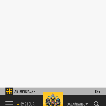
18+
АВТОРИЗАЦИЯ
89.93 EUR
ЗАБАЙКАЛЬЕ