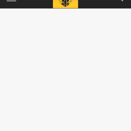
115093, г. Москва, переулок Партийный,
д.1, к.57, стр.3, эт.1, пом.I, ком.45