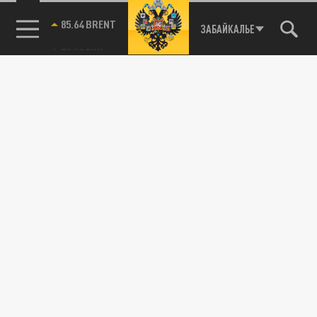
85.64 BRENT
ЗАБАЙКАЛЬЕ
Раскрыт секрет долгой жизни: учёные
рассказали, как чай и кофе снижают риск
смертности
03 ОКТЯБРЯ 23:37
Положительное влияние чая и кофе на
организм связывают с уникальным
сочетанием биологически активных
веществ,...
ОБЩЕСТВО