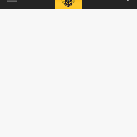
115093, г. Москва, переулок Партийный,
д.1, к.57, стр.3, эт.1, пом.I, ком.45