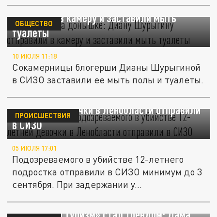
Оказалась на донышке: Диану Шурыгину
отправили в камеру и заставили мыть
ОБЩЕСТВО
туалеты
10 ИЮЛЯ 11:18
Сокамерницы блогерши Дианы Шурыгиной
в СИЗО заставили ее мыть полы и туалеты.
Вину признал: подозреваемого в убийстве
12-летней девочки в Ленобласти отправили
ПРОИСШЕСТВИЯ
в СИЗО
05 ИЮЛЯ 17:01
Подозреваемого в убийстве 12-летнего
подростка отправили в СИЗО минимум до 3
сентября. При задержании у...
«Тюремный туризм» стал трендом: Дама