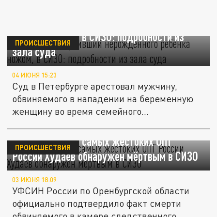
Петербуржец, убивший нерожденного
ребенка ножом, в СИЗО: подробности из
ПРОИСШЕСТВИЯ
зала суда
04 ИЮНЯ 15:23
Суд в Петербурге арестовал мужчину,
обвиняемого в нападении на беременную
женщину во время семейного...
Лидер одной из самых жестоких ОПГ
ПРОИСШЕСТВИЯ
России Худаев обнаружен мёртвым в СИЗО
03 ИЮНЯ 18:09
УФСИН России по Оренбургской области
официально подтвердило факт смерти
обвиняемого в камере следственного...