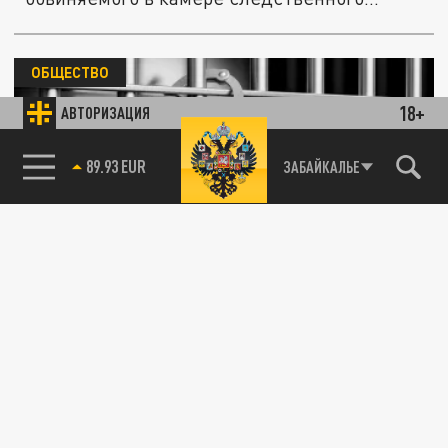
ОБЩЕСТВО
18+
АВТОРИЗАЦИЯ
85.64 BRENT
ЗАБАЙКАЛЬЕ
Мэр Уфы вышел из СИЗО и поблагодарил
Путина и горожан за поддержку
06 МАЯ 20:56
Мавлиев заявил, что хочет «помолиться
Всевышнему» и выразить благодарность
главе государства за возможность...