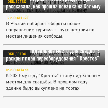
ОБЩЕСТВО
рассказала, как прошла поездка на Колыму
12 ИЮНЯ 11:20
В России набирает обороты новое
направление туризма — путешествия по
местам лишения свободы.
Из СИЗО в "идеальное место для свадеб":
ОБЩЕСТВО
раскрыт план переоборудования "Крестов"
05 ИЮНЯ 13:55
К 2030-му году "Кресты" станут идеальным
местом для свадьбы. В прошлом году
здание было выкуплено на торгах.