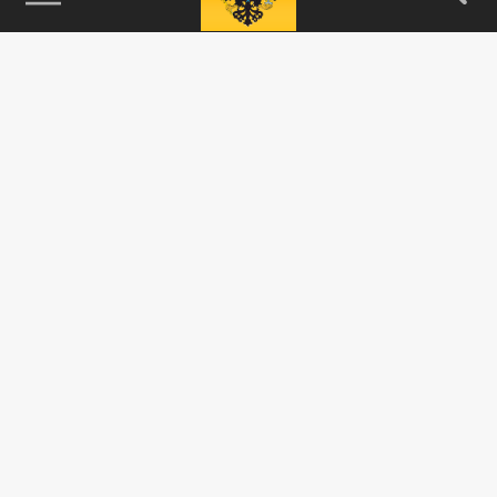
115093, г. Москва, переулок Партийный,
д.1, к.57, стр.3, эт.1, пом.I, ком.45