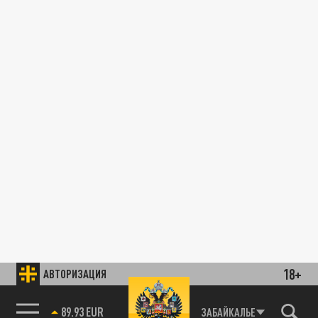
18+
АВТОРИЗАЦИЯ
89.93 EUR
ЗАБАЙКАЛЬЕ