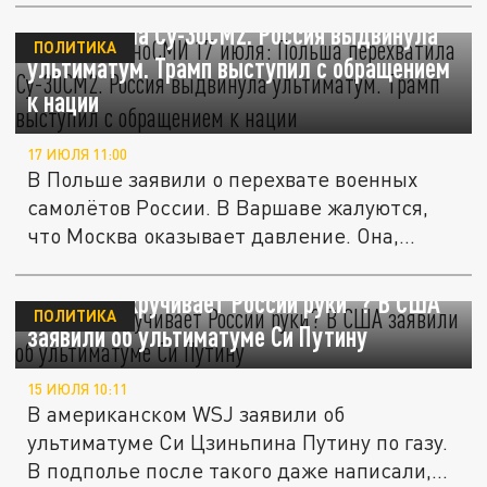
Главное в иноСМИ 17 июля: Польша
перехватила Су-30СМ2. Россия выдвинула
ПОЛИТИКА
ультиматум. Трамп выступил с обращением
к нации
17 ИЮЛЯ 11:00
В Польше заявили о перехвате военных
самолётов России. В Варшаве жалуются,
что Москва оказывает давление. Она,...
Китай "выкручивает России руки"? В США
ПОЛИТИКА
заявили об ультиматуме Си Путину
15 ИЮЛЯ 10:11
В американском WSJ заявили об
ультиматуме Си Цзиньпина Путину по газу.
В подполье после такого даже написали,...