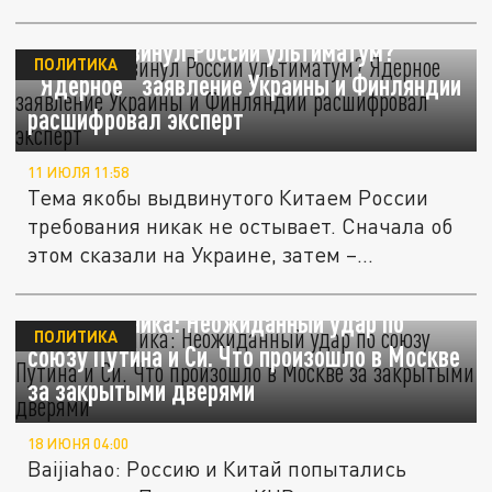
Китай выдвинул России ультиматум?
ПОЛИТИКА
"Ядерное" заявление Украины и Финляндии
расшифровал эксперт
11 ИЮЛЯ 11:58
Тема якобы выдвинутого Китаем России
требования никак не остывает. Сначала об
этом сказали на Украине, затем –...
В Китае паника: Неожиданный удар по
ПОЛИТИКА
союзу Путина и Си. Что произошло в Москве
за закрытыми дверями
18 ИЮНЯ 04:00
Baijiahao: Россию и Китай попытались